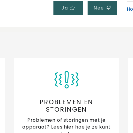
Ja
Nee
Ho
af
Ho
Ho
ve
Ho
Ho
de
PROBLEMEN EN
Ho
STORINGEN
re
Problemen of storingen met je
Ho
apparaat? Lees hier hoe je ze kunt