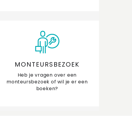
n ik de halogeenverlichting van mijn
zuigkap vervangen voor LED-verlichting?
n ik het front van mijn vlakscherm
zuigkap vervangen?
n mijn koolstoffilter voor de afzuigkap in de
atwasser?
MONTEURSBEZOEK
cht tegen afzuigkap of op de achterwand
Heb je vragen over een
jdens koken
monteursbezoek of wil je er een
boeken?
agen over PlasmaMade filters
ar kan ik schachtverlenging voor de
zuigkap bestellen?