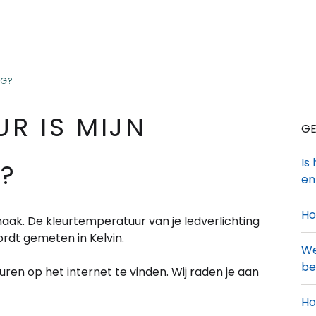
NG?
UR IS MIJN
GE
Is
G?
en
Ho
smaak. De kleurtemperatuur van je ledverlichting
ordt gemeten in Kelvin.
We
be
leuren op het internet te vinden. Wij raden je aan
Ho