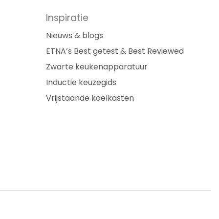
Inspiratie
e sluit ik mijn inductiekookplaat aan?
Nieuws & blogs
e werkt mijn inductiekookplaat?
ETNA’s Best getest & Best Reviewed
Zwarte keukenapparatuur
 het mogelijk om mijn kookplaat vlak in te
Inductie keuzegids
uwen?
Vrijstaande koelkasten
ar houd je rekening mee met een 1,2 of 3
sen aansluiting?
arom kan ik niet alle kookzones tegelijk op
 hoogste stand zetten?
lke pannen gebruik ik op mijn
ductiekookplaat?
e (de)activeer ik het kinderslot van mijn