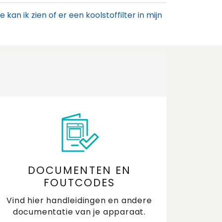
e kan ik zien of er een koolstoffilter in mijn
zuigkap zit?
e maak ik aluminium schoon?
e maak ik de motor van mijn afzuigkap
tvrij?
e maak ik mijn afzuigkap schoon?
e reset ik het vetfilter indicatielampje van
 afzuigkap?
DOCUMENTEN EN
e vaak mag ik een koolstoffilter
FOUTCODES
genereren?
Vind hier handleidingen en andere
e werkt een motorloze afzuigkap?
documentatie van je apparaat.