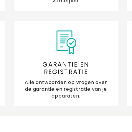
verhelpen.
Ka
af
Ka
af
Ka
va
GARANTIE EN
REGISTRATIE
Vo
ti
Alle antwoorden op vragen over
de garantie en registratie van je
Vr
apparaten.
Wa
af