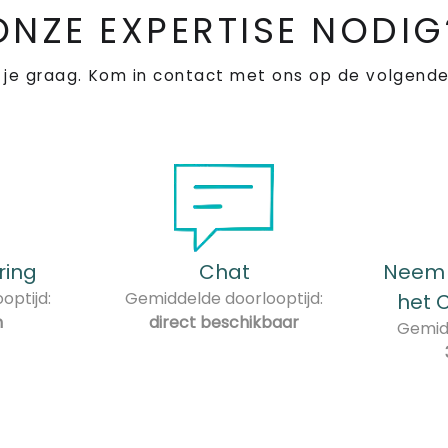
Wa
ONZE EXPERTISE NODIG
af
Wa
 je graag. Kom in contact met ons op de volgende
af
Wa
vr
We
af
ring
Chat
Neem 
En
optijd:
Gemiddelde doorlooptijd:
het 
n
direct beschikbaar
Gemidd
Ho
mi
Ho
ko