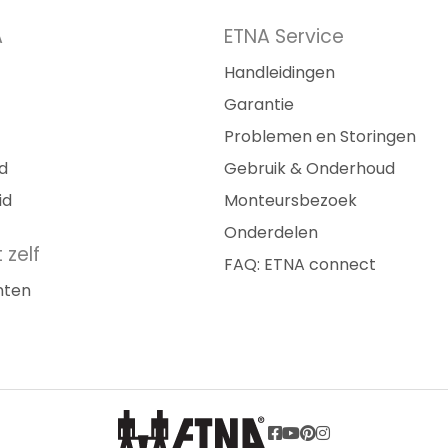
A
ETNA Service
Ho
Handleidingen
Ho
Garantie
Problemen en Storingen
Is
d
Gebruik & Onderhoud
bo
id
Monteursbezoek
Wa
Onderdelen
fa
 zelf
FAQ: ETNA connect
nten
Wa
de
We
in
Ho