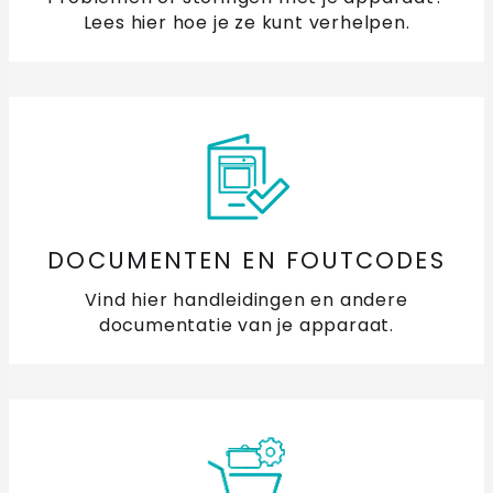
Vragen over PlasmaMade filters
Lees hier hoe je ze kunt verhelpen.
Waar kan ik schachtverlenging voor de afzuigkap
bestellen?
Waar vind ik een handleiding van mijn ETNA
afzuigkap?
Wanneer vervang ik het filter van mijn afzuigkap?
DOCUMENTEN EN FOUTCODES
Wat doet een plasmafilter met het vet dat vrijkomt
Vind hier handleidingen en andere
tijdens het koken?
documentatie van je apparaat.
Welke lichtkleur is mijn ledverlichting?
Welke soorten filters zijn er voor afzuigkappen?
Energie besparen in de keuken