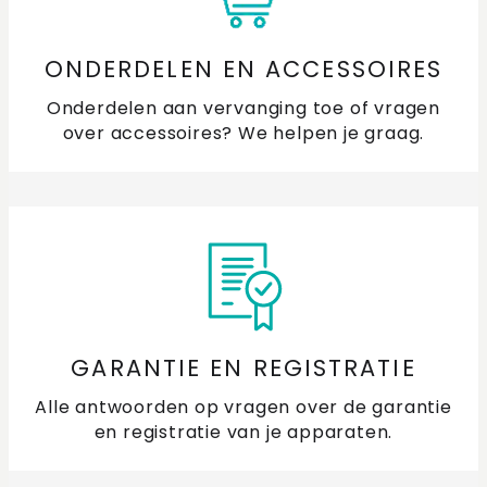
Hoe maak ik de geïntegreerde afzuiging in mijn
inductiekookplaat schoon?
ONDERDELEN EN ACCESSOIRES
Onderdelen aan vervanging toe of vragen
Hoe maak ik vlekken op het glas van mijn kookplaat
over accessoires? We helpen je graag.
schoon?
Hoe sluit ik mijn inductiekookplaat aan?
Hoe werkt mijn inductiekookplaat?
Is het mogelijk om mijn kookplaat vlak in te bouwen?
Waar houd je rekening mee met een 1,2 of 3 fasen
GARANTIE EN REGISTRATIE
aansluiting?
Alle antwoorden op vragen over de garantie
en registratie van je apparaten.
Waarom kan ik niet alle kookzones tegelijk op de
hoogste stand zetten?