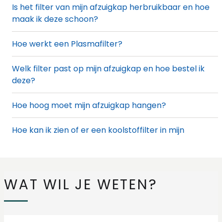
Is het filter van mijn afzuigkap herbruikbaar en hoe
maak ik deze schoon?
Hoe werkt een Plasmafilter?
Welk filter past op mijn afzuigkap en hoe bestel ik
deze?
Hoe hoog moet mijn afzuigkap hangen?
Hoe kan ik zien of er een koolstoffilter in mijn
afzuigkap zit?
Hoe maak ik aluminium schoon?
WAT WIL JE WETEN?
Hoe maak ik mijn afzuigkap schoon?
Hoe reset ik het vetfilter indicatielampje van de