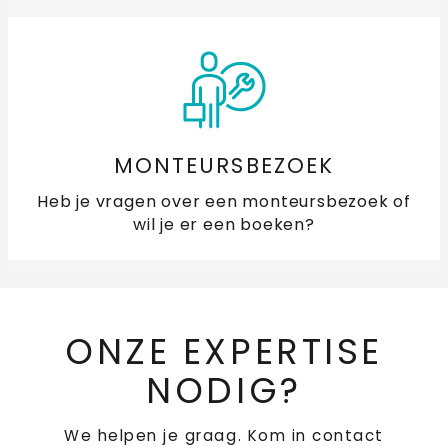
Welke pannen gebruik ik op mijn inductiekookplaat?
Hoe (de)activeer ik het kinderslot van mijn
kookplaat?
Hoe maak ik roestvast staal (RVS) schoon?
MONTEURSBEZOEK
Heb je vragen over een monteursbezoek of
wil je er een boeken?
ONZE EXPERTISE
NODIG?
We helpen je graag. Kom in contact