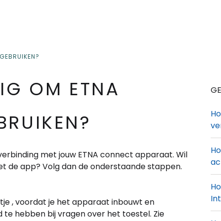
 GEBRUIKEN?
DIG OM ETNA
GE
Ho
BRUIKEN?
ve
Ho
in verbinding met jouw ETNA connect apparaat. Wil
ac
et de app? Volg dan de onderstaande stappen.
Ho
In
je , voordat je het apparaat inbouwt en
and te hebben bij vragen over het toestel. Zie