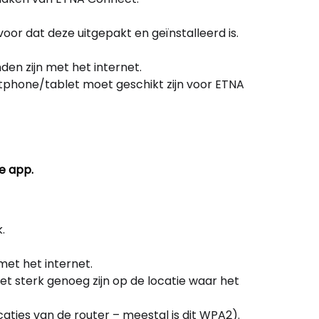
ET
or dat deze uitgepakt en geïnstalleerd is.
Ho
n zijn met het internet.
phone/tablet moet geschikt zijn voor ETNA
Ho
ee
e app.
.
met het internet.
t sterk genoeg zijn op de locatie waar het
icaties van de router – meestal is dit WPA2).