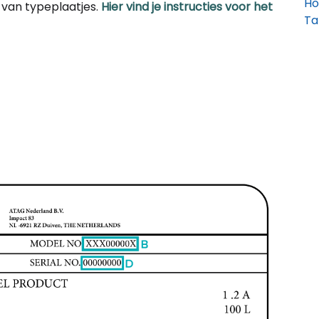
Ho
van typeplaatjes.
Hier vind je instructies voor het
Ta
Co
Ho
be
Ka
Co
Me
mi
Ho
vo
Co
Ho
ac