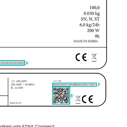
Ho
Co
Ho
Co
Ho
Co
Ho
de
Ho
Co
Ho
Co
 maken van ETNA Connect: