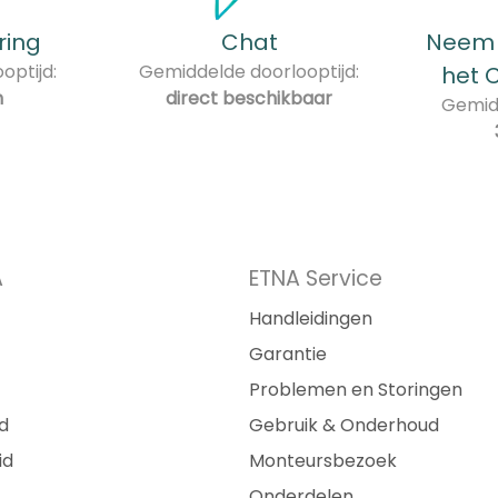
ring
Chat
Neem 
optijd:
Gemiddelde doorlooptijd:
het 
n
direct beschikbaar
Gemidd
A
ETNA Service
Handleidingen
Garantie
Problemen en Storingen
d
Gebruik & Onderhoud
id
Monteursbezoek
Onderdelen