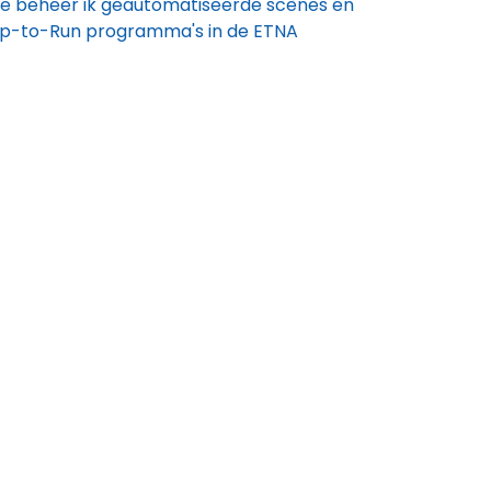
e beheer ik geautomatiseerde scènes en
p-to-Run programma's in de ETNA
nnect-app?
e kan ik mijn apparaat op afstand
dienen met de ETNA Connect app?
n ik het netwerk waarmee mijn ETNA
nnect toestel verbonden is wijzigen?
t hoeveel apparaten en accounts kan ik
jn ETNA Connect-toestellen beheren?
e stel ik aparte WiFi-netwerknamen in
or 2.4 GHz en 5 GHz voor de ETNA
nnect-app?
e kan ik uitloggen van mijn ETNA Connect
count?