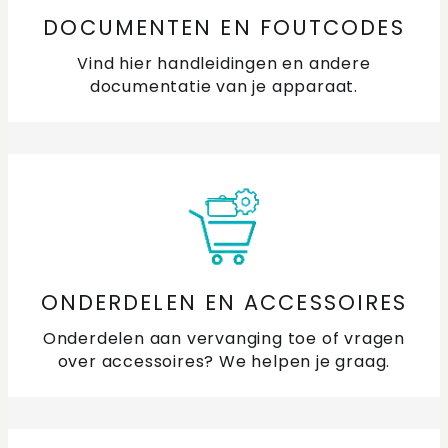
Hoe verbind ik mijn smartphone/tablet met een
DOCUMENTEN EN FOUTCODES
apparaat via de ETNA Connect app?
Vind hier handleidingen en andere
documentatie van je apparaat.
Wat heb ik nodig om ETNA Connect te gebruiken?
ONDERDELEN EN ACCESSOIRES
Onderdelen aan vervanging toe of vragen
over accessoires? We helpen je graag.