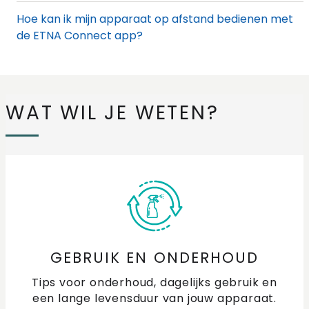
Hoe kan ik mijn apparaat op afstand bedienen met
de ETNA Connect app?
Kan ik het netwerk waarmee mijn ETNA Connect
toestel verbonden is wijzigen?
WAT WIL JE WETEN?
Met hoeveel apparaten en accounts kan ik mijn
ETNA Connect-toestellen beheren?
Hoe stel ik aparte WiFi-netwerknamen in voor 2.4
GHz en 5 GHz voor de ETNA Connect-app?
Hoe kan ik uitloggen van mijn ETNA Connect
account?
GEBRUIK EN ONDERHOUD
Hoe kan ik gegevens wijzigen in de ETNA Connect
Tips voor onderhoud, dagelijks gebruik en
app?
een lange levensduur van jouw apparaat.