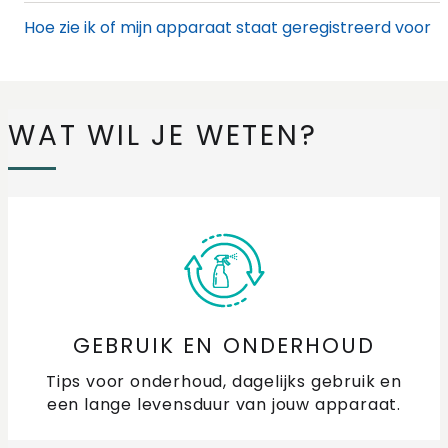
Hoe zie ik of mijn apparaat staat geregistreerd voor
garantie?
Informatie over energielabels
WAT WIL JE WETEN?
FAQ's: Veelgestelde vragen acties
Waar vind ik een energielabel voor mijn apparaat?
Waar vind ik het model-, serie-, of artikelnummer en
QR-code van mijn apparaat?
Waarom kan ik mijn apparaat niet registreren voor
GEBRUIK EN ONDERHOUD
garantie?
Tips voor onderhoud, dagelijks gebruik en
een lange levensduur van jouw apparaat.