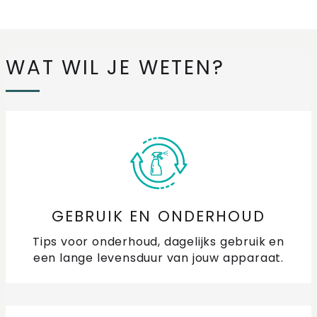
FAQ's: Veelgestelde vragen acties
WAT WIL JE WETEN?
Waar vind ik een energielabel voor mijn apparaat?
Waar vind ik het model-, serie-, of artikelnummer en
QR-code van mijn apparaat?
Waarom kan ik mijn apparaat niet registreren voor
garantie?
Waarom staat mijn apparaat niet in de
GEBRUIK EN ONDERHOUD
registratielijst?
Tips voor onderhoud, dagelijks gebruik en
een lange levensduur van jouw apparaat.