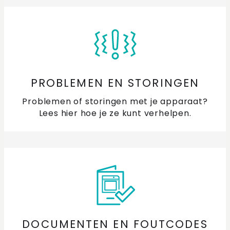
Vocht of roest in de oven en (combi)magnetron:
Oorzaken, Voorkomen en Schoonmaken
Kan ik de geluidssterkte van de oven aanpassen?
Mogen de telescoopgeleiders in de oven blijven
tijdens een pyrolyse reiniging?
PROBLEMEN EN STORINGEN
Problemen of storingen met je apparaat?
Waar meet de kernthermometer de temperatuur?
Lees hier hoe je ze kunt verhelpen.
Waar vind ik een handleiding van mijn ETNA oven of
magnetron?
Wat is de tijdsnotatie van mijn oven en magnetron?
Verschil in softclose bij je oven en combimagnetron
DOCUMENTEN EN FOUTCODES