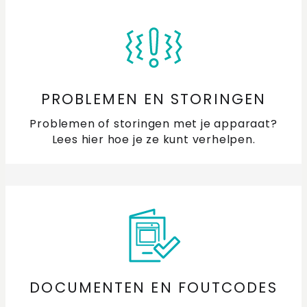
Hoe activeer ik de SAB (sabbath) mode van mijn
oven?
Hoe maak ik gelakt of geëmailleerd metaal schoon?
PROBLEMEN EN STORINGEN
Hoe maak ik roestvast staal (RVS) schoon?
Problemen of storingen met je apparaat?
Lees hier hoe je ze kunt verhelpen.
Vocht of roest in de oven en (combi)magnetron:
Oorzaken, Voorkomen en Schoonmaken
Wat doe ik als de grillfunctie van mijn (combi)
magnetron of (stoom) oven niet goed werkt?
Hoe zet ik de demostand van mijn oven of
combimagnetron uit?
DOCUMENTEN EN FOUTCODES
Kan ik de geluidssterkte van de oven aanpassen?