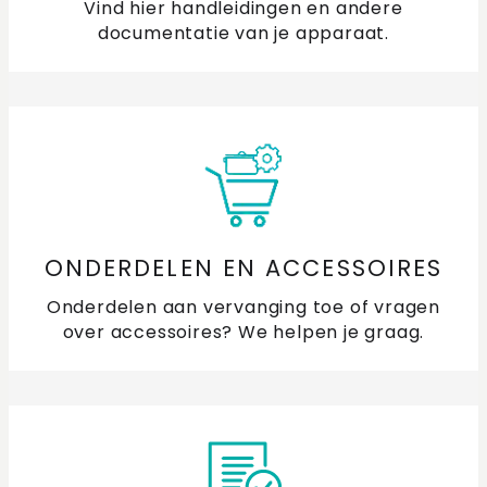
Vind hier handleidingen en andere
documentatie van je apparaat.
Mogen de telescoopgeleiders in de oven blijven
tijdens een pyrolyse reiniging?
Waar meet de kernthermometer de temperatuur?
Waar vind ik een handleiding van mijn ETNA oven of
magnetron?
Waarvoor zijn de gaten in de ovenruimte?
ONDERDELEN EN ACCESSOIRES
Onderdelen aan vervanging toe of vragen
Wat is de tijdsnotatie van mijn oven en magnetron?
over accessoires? We helpen je graag.
Verschil in softclose bij je oven en combimagnetron