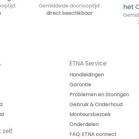
optijd:
Gemiddelde doorlooptijd:
het 
n
direct beschikbaar
Gemidd
A
ETNA Service
Handleidingen
Garantie
Problemen en Storingen
d
Gebruik & Onderhoud
id
Monteursbezoek
Onderdelen
 zelf
FAQ: ETNA connect