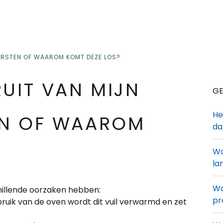
ARSTEN OF WAAROM KOMT DEZE LOS?
UIT VAN MIJN
GE
He
EN OF WAAROM
da
?
Wa
la
Wa
hillende oorzaken hebben:
pr
gebruik van de oven wordt dit vuil verwarmd en zet