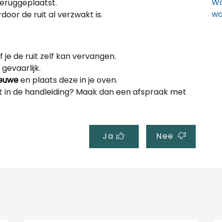
Wa
teruggeplaatst.
w
door de ruit al verzwakt is.
Wa
 je de ruit zelf kan vervangen.
Wa
 gevaarlijk.
(c
ieuwe
en plaats deze in je oven.
 niet in de handleiding? Maak dan een afspraak met
Ja
Nee