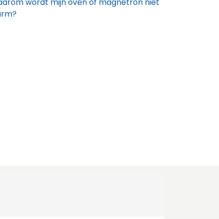
arom wordt mijn oven of magnetron niet
arm?
arom wordt mijn oven te heet?
t doe ik als de deur van mijn
ombi-)oven of fornuis niet goed sluit?