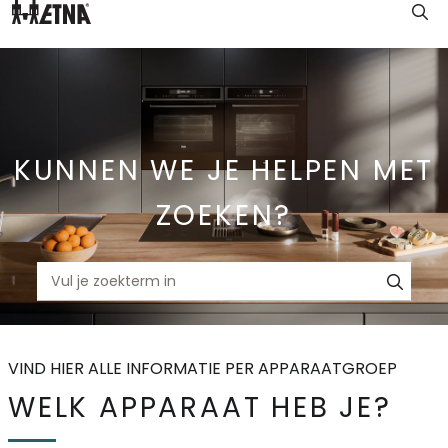
Skip
to
Main
KUNNEN WE JE HELPEN MET
ZOEKEN?
VIND HIER ALLE INFORMATIE PER APPARAATGROEP
WELK APPARAAT HEB JE?