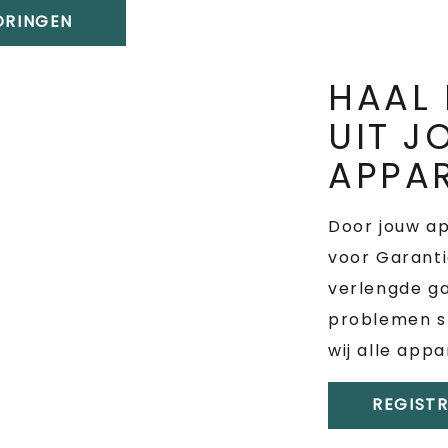
TORINGEN
HAAL 
UIT 
APPA
Door jouw ap
voor Garantie
verlengde ga
problemen s
wij alle app
REGIST