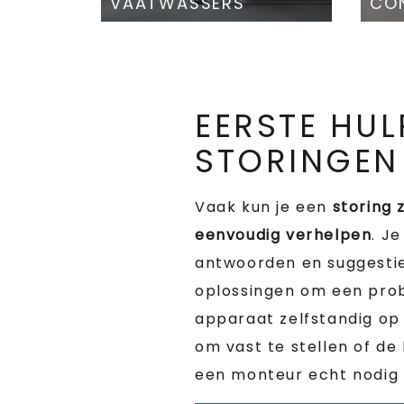
VAATWASSERS
CON
EERSTE HUL
STORINGEN
Vaak kun je een
storing 
eenvoudig verhelpen
. Je
antwoorden en suggesti
oplossingen om een pro
apparaat zelfstandig op 
om vast te stellen of de
een monteur echt nodig i