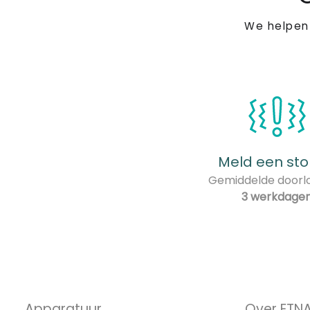
We helpen
Meld een sto
Gemiddelde doorlo
3 werkdage
Apparatuur
Over ETN