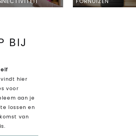
NECTIVITEIT
FORNUIZEN
P BIJ
zelf
 vindt hier
es voor
bleem aan je
te lossen en
 komst van
s.