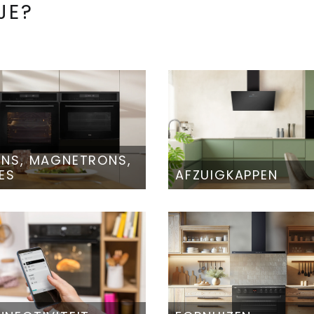
JE?
NS, MAGNETRONS,
ES
AFZUIGKAPPEN