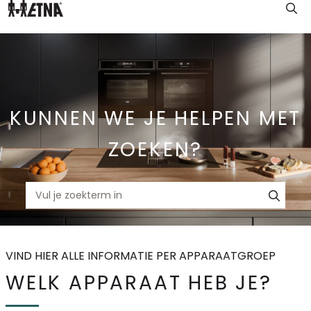
Skip
to
Main
KUNNEN WE JE HELPEN MET
ZOEKEN?
VIND HIER ALLE INFORMATIE PER APPARAATGROEP
WELK APPARAAT HEB JE?