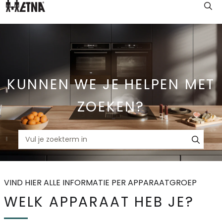
Skip
to
Main
KUNNEN WE JE HELPEN MET
ZOEKEN?
VIND HIER ALLE INFORMATIE PER APPARAATGROEP
WELK APPARAAT HEB JE?