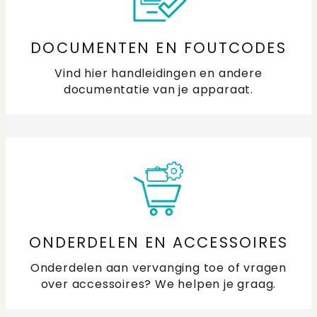
binnen blaast?
De deur van mijn combimagnetron gaat niet open?
DOCUMENTEN EN FOUTCODES
Vind hier handleidingen en andere
Waarom reageren mijn pannen niet of niet goed op de
documentatie van je apparaat.
inductiekookplaat?
Wat doe ik als mijn vaatwasser lekt?
Waarom wordt mijn oven te heet?
Waarom krijg ik een te grote of te kleine vlam bij mijn
gaskookplaat?
ONDERDELEN EN ACCESSOIRES
Waarom wordt mijn vaat niet schoon?
Onderdelen aan vervanging toe of vragen
over accessoires? We helpen je graag.
Waarom blijft mijn magnetron blazen?