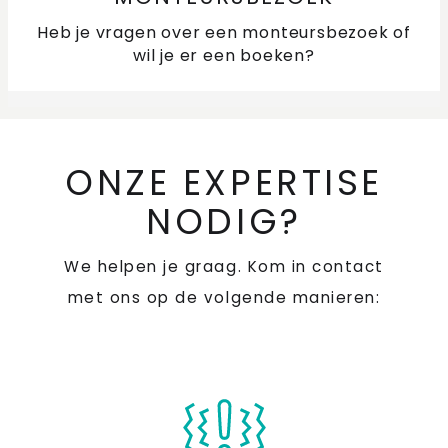
Waarom stopt mijn vaatwasser tijdens het
programma?
Heb je vragen over een monteursbezoek of
wil je er een boeken?
Hoe werkt het anti-slurpkapje?
Waarom slaat mijn vaat of vaatwasser wit uit?
ONZE EXPERTISE
Waarom pompt mijn vaatwasser het (resterende)
water niet af?
NODIG?
Waarom lost het vaatwastablet niet op?
We helpen je graag. Kom in contact
met ons op de volgende manieren:
Waarom blijft mijn vaat nat?
Kaarsvet in de vaatwasser
Wat doe ik als de magnetronfunctie van mijn oven niet
werkt?