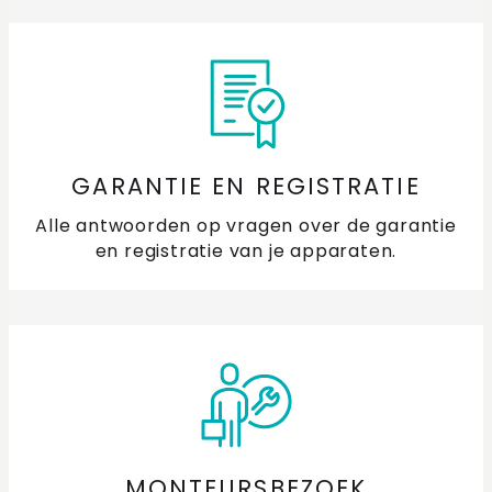
Hoe weet ik of mijn afzuigkap goed werkt?
Hoe reset ik mijn ETNA afzuigkap?
Wat doe ik als de kookzones van mijn
inductiekookplaat aan- en uitgaan?
GARANTIE EN REGISTRATIE
Waarom stopt mijn oven tijdens een programma?
Alle antwoorden op vragen over de garantie
en registratie van je apparaten.
Wat doe ik als mijn vaatwasserdeur naar beneden
valt?
Wat doe ik als het klepje van het zeepbakje niet goed
opent of sluit?
Waarom wordt het water van mijn vaatwasser niet
warm?
MONTEURSBEZOEK