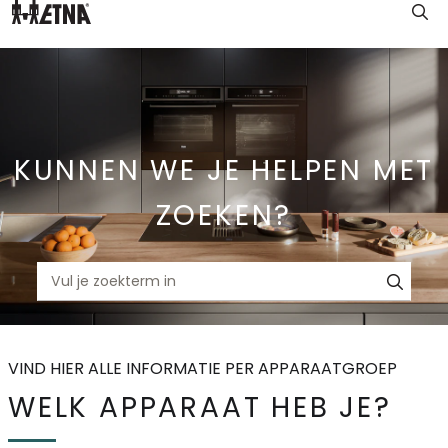
Skip
to
Main
KUNNEN WE JE HELPEN MET
ZOEKEN?
VIND HIER ALLE INFORMATIE PER APPARAATGROEP
WELK APPARAAT HEB JE?