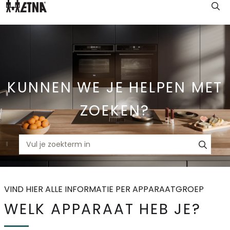
Skip
to
Main
KUNNEN WE JE HELPEN MET
ZOEKEN?
VIND HIER ALLE INFORMATIE PER APPARAATGROEP
WELK APPARAAT HEB JE?