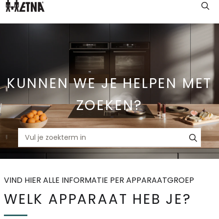
Skip
to
Main
KUNNEN WE JE HELPEN MET
ZOEKEN?
VIND HIER ALLE INFORMATIE PER APPARAATGROEP
WELK APPARAAT HEB JE?