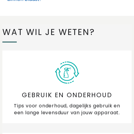
Wat doe ik als mijn afzuigkap niet goed afzuigt?
Waarom reageren mijn pannen niet of niet goed op
WAT WIL JE WETEN?
de inductiekookplaat?
Waarom werkt een kookzone niet meer?
Waarom worden de kookzones van mijn kookplaat
niet even warm?
GEBRUIK EN ONDERHOUD
Tips voor onderhoud, dagelijks gebruik en
een lange levensduur van jouw apparaat.