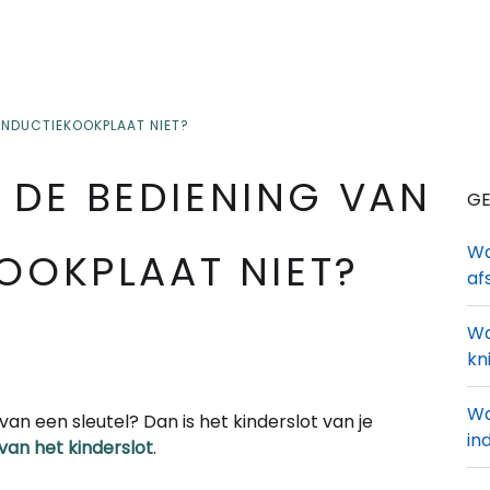
INDUCTIEKOOKPLAAT NIET?
DE BEDIENING VAN
GE
Wa
OOKPLAAT NIET?
af
Wa
kn
Wa
an een sleutel? Dan is het kinderslot van je
in
van het kinderslot
.