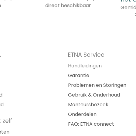
n
direct beschikbaar
Gemidd
A
ETNA Service
Handleidingen
Garantie
Problemen en Storingen
d
Gebruik & Onderhoud
id
Monteursbezoek
Onderdelen
 zelf
FAQ: ETNA connect
nten