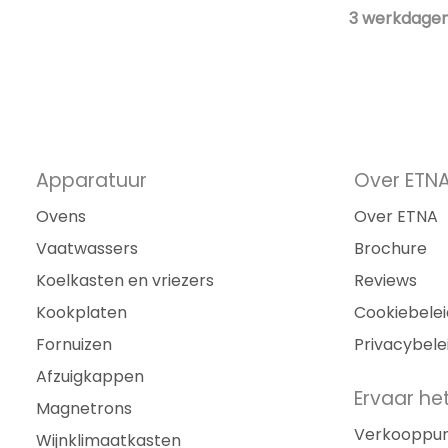
3 werkdage
Apparatuur
Over ETN
Ovens
Over ETNA
Vaatwassers
Brochure
Koelkasten en vriezers
Reviews
Kookplaten
Cookiebelei
Fornuizen
Privacybele
Afzuigkappen
Ervaar het
Magnetrons
Verkooppu
Wijnklimaatkasten