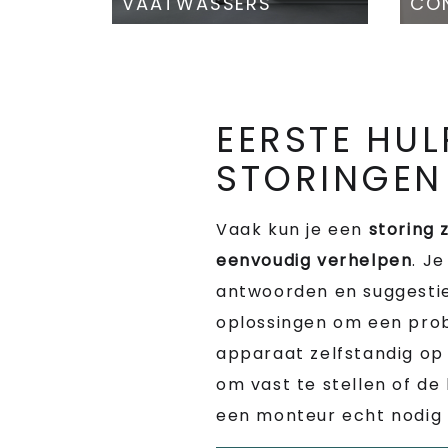
VAATWASSERS
CON
EERSTE HUL
STORINGEN
Vaak kun je een
storing 
eenvoudig verhelpen
. Je
antwoorden en suggesti
oplossingen om een pro
apparaat zelfstandig op 
om vast te stellen of de
een monteur echt nodig i