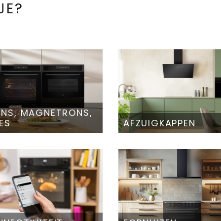
JE?
NS, MAGNETRONS,
ES
AFZUIGKAPPEN