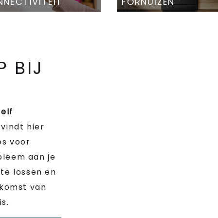
NECTIVITEIT
FORNUIZEN
P BIJ
zelf
 vindt hier
es voor
bleem aan je
te lossen en
 komst van
s.