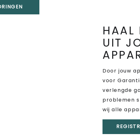
TORINGEN
HAAL 
UIT 
APPA
Door jouw ap
voor Garantie
verlengde ga
problemen s
wij alle app
REGIST