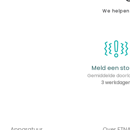
We helpen
Meld een sto
Gemiddelde doorlo
3 werkdage
Apparatuur
Over ETN